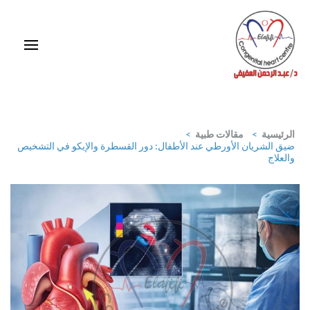
خطى
لى
لمحتوى
اضغط
Enter
استشاري ورئيس قسم قلب الأطفال وقسطرة العيوب الخلقية بمركز د / مجدي
يعقوب
الرئيسية
>
مقالات طبية
>
ضيق الشريان الأورطي عند الأطفال: دور القسطرة والإيكو في التشخيص
والعلاج