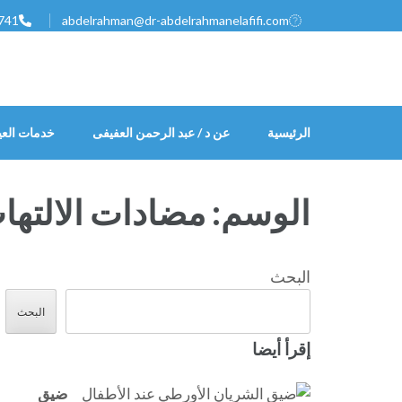
خطى
741
abdelrahman@dr-abdelrahmanelafifi.com
لى
لمحتوى
اضغط
Enter
الرئيسية
عن د / عبد الرحمن العفيفى
خدمات العي
الوسم:
مضادات الالتها
البحث
البحث
إقرأ أيضا
ضيق