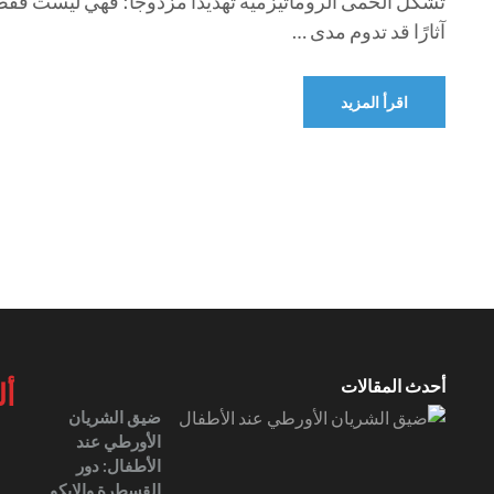
تشكل الحمى الروماتيزمية تهديدًا مزدوجًا؛ فهي ليست فقط ا
آثارًا قد تدوم مدى …
اقرأ المزيد
أحدث المقالات
أل
ضيق الشريان
الأورطي عند
الأطفال: دور
القسطرة والإيكو