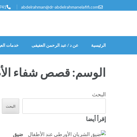
خطى
741
abdelrahman@dr-abdelrahmanelafifi.com
لى
لمحتوى
اضغط
Enter
الرئيسية
عن د / عبد الرحمن العفيفى
خدمات العي
الوسم:
قصص شفاء الأ
البحث
البحث
إقرأ أيضا
ضيق