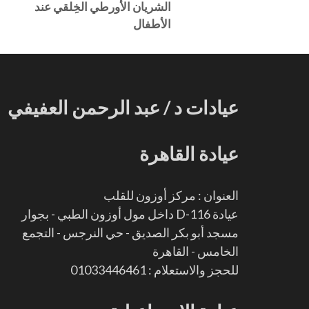
الشريان الأورطي الخِلقي عند
الأطفال
عيادات د / عبد الرحمن العفيفي
عيادة القاهرة
العنوان : مركز أوزون للقلب
عيادة D-116 داخل مول أوزون الطبي - بجوار
مسجد أبو بكر الصديق - حي النرجس - التجمع
الخامس - القاهرة
للحجز والاستعلام : 01033446461