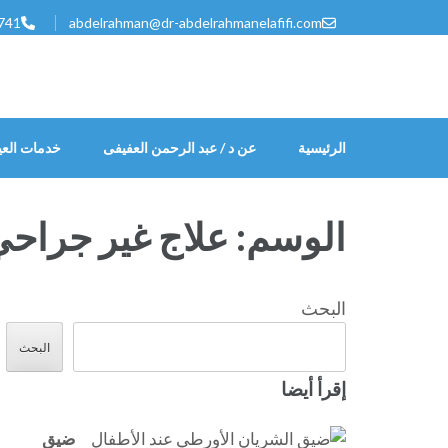
خطى
741
abdelrahman@dr-abdelrahmanelafifi.com
لى
لمحتوى
اضغط
Enter
الرئيسية
عن د / عبد الرحمن العفيفى
خدمات العي
الوسم:
علاج غير جراحي
البحث
البحث
إقرأ أيضا
ضيق