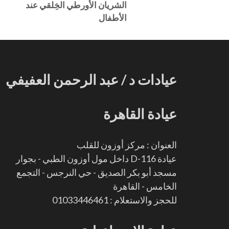
الشريان الأورطي الخِلقي عند
الأطفال
عيادات د / عبد الرحمن العفيفي
عيادة القاهرة
العنوان : مركز أوزون للقلب
عيادة D-116 داخل مول أوزون الطبي - بجوار
مسجد أبو بكر الصديق - حي النرجس - التجمع
الخامس - القاهرة
للحجز والاستعلام : 01033446461