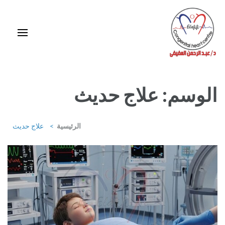
خطى
لى
لمحتوى
اضغط
Enter
استشاري ورئيس قسم قلب الأطفال وقسطرة العيوب الخلقية بمركز د / مجدي
يعقوب
الوسم:
علاج حديث
الرئيسية
>
علاج حديث