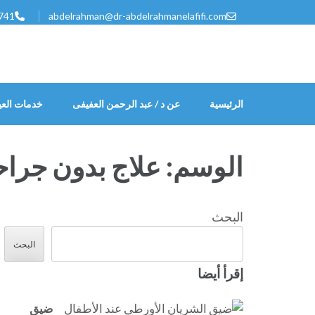
خطى
741
abdelrahman@dr-abdelrahmanelafifi.com
لى
لمحتوى
اضغط
Enter
الرئيسية
عن د / عبد الرحمن العفيفى
خدمات العي
الوسم:
علاج بدون جراح
البحث
البحث
إقرأ أيضا
ضيق