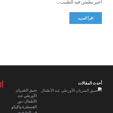
أخير يطمئن فيه الطبيب …
اقرأ المزيد
أحدث المقالات
أل
ضيق الشريان
الأورطي عند
الأطفال: دور
القسطرة والإيكو
في التشخيص