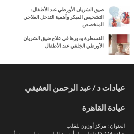
ضيق الشريان الأورطي عند الأطفال:
التشخيص المبكر وأهمية التدخل العلاجي
المتخصص
القسطرة ودورها في علاج ضيق الشريان
الأورطي الخِلقي عند الأطفال
عيادات د / عبد الرحمن العفيفي
عيادة القاهرة
العنوان : مركز أوزون للقلب
عيادة D-116 داخل مول أوزون الطبي - بجوار مسجد أبو