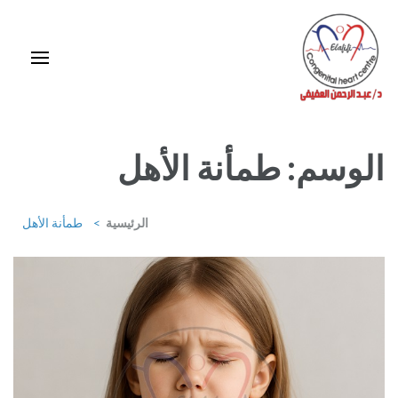
خطى
لى
لمحتوى
اضغط
Enter
استشاري ورئيس قسم قلب الأطفال وقسطرة العيوب الخلقية بمركز د / مجدي
يعقوب
الوسم:
طمأنة الأهل
الرئيسية
>
طمأنة الأهل