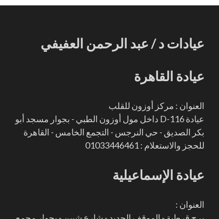
عيادات د / عبد الرحمن العفيفي
عيادة القاهرة
العنوان : مركز أوزون للقلب
عيادة D-116 داخل مول أوزون الطبي - بجوار مسجد أبو
بكر الصديق - حي النرجس - التجمع الخامس - القاهرة
للحجز والاستعلام : 01033446461
عيادة الإسماعيلية
العنوان :
برج قرطبة - الموقف الجديد - شارع شبين - بجوار مجمع