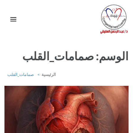
خطى
لى
لمحتوى
اضغط
Enter
استشاري ورئيس قسم قلب الأطفال وقسطرة العيوب الخلقية بمركز د / مجدي
يعقوب
الوسم:
صمامات_القلب
الرئيسية
>
صمامات_القلب