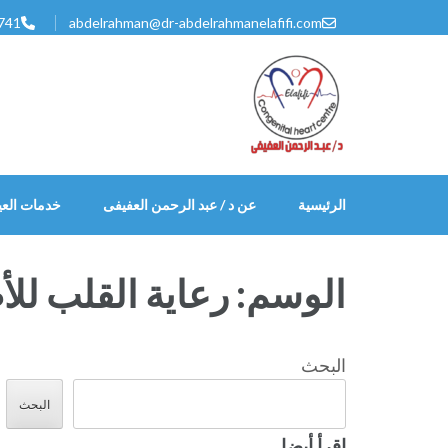
خطى
741
abdelrahman@dr-abdelrahmanelafifi.com
لى
لمحتوى
اضغط
Enter
الرئيسية
عن د / عبد الرحمن العفيفى
خدمات العي
الوسم:
رعاية القلب لل
البحث
البحث
إقرأ أيضا