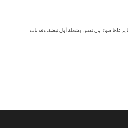
حًا يرعاها ضوء أول نفس وشعلة أول نبضة. وقد بات