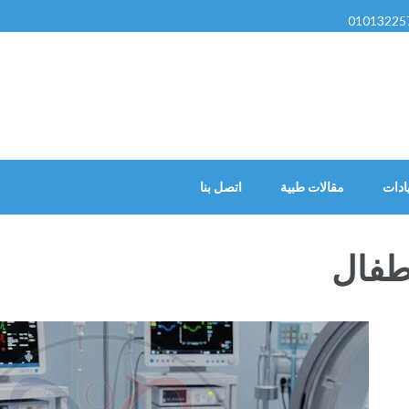
01013225
ادات
مقالات طبية
اتصل بنا
أطفال