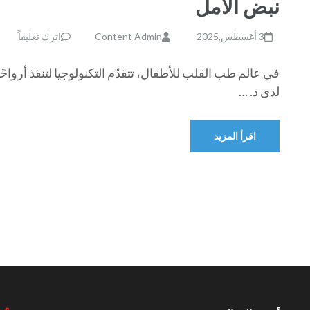
نبض الأمل
3 أغسطس,2025
Content Admin
اترك تعليقاً
في عالم طب القلب للأطفال، تتقدّم التكنولوجيا لتنقذ أروا
لدى د. …
اقرأ المزيد