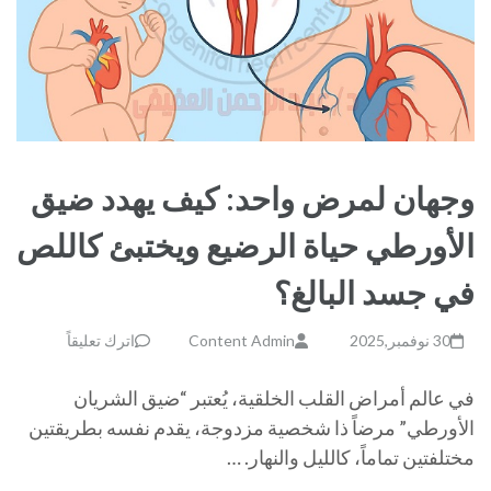
وجهان لمرض واحد: كيف يهدد ضيق
الأورطي حياة الرضيع ويختبئ كاللص
في جسد البالغ؟
30 نوفمبر,2025
Content Admin
اترك تعليقاً
في عالم أمراض القلب الخلقية، يُعتبر “ضيق الشريان
الأورطي” مرضاً ذا شخصية مزدوجة، يقدم نفسه بطريقتين
مختلفتين تماماً، كالليل والنهار. …