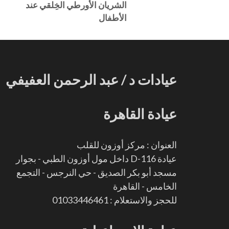
الشريان الأورطي الخِلقي عند
الأطفال
عيادات د / عبد الرحمن العفيفي
عيادة القاهرة
العنوان : مركز أوزون للقلب
عيادة D-116 داخل مول أوزون الطبي - بجوار
مسجد أبو بكر الصديق - حي النرجس - التجمع
الخامس - القاهرة
للحجز والاستعلام : 01033446461