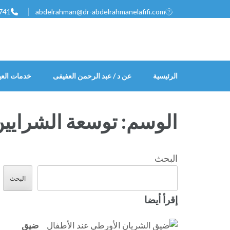
خطى
741
abdelrahman@dr-abdelrahmanelafifi.com
لى
لمحتوى
اضغط
Enter
الرئيسية
عن د / عبد الرحمن العفيفى
خدمات العي
الوسم:
توسعة الشرايين
البحث
البحث
إقرأ أيضا
ضيق