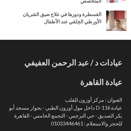
المتخصص
القسطرة ودورها في علاج ضيق الشريان
الأورطي الخِلقي عند الأطفال
عيادات د / عبد الرحمن العفيفي
عيادة القاهرة
العنوان : مركز أوزون للقلب
عيادة D-116 داخل مول أوزون الطبي - بجوار مسجد أبو
بكر الصديق - حي النرجس - التجمع الخامس - القاهرة
للحجز والاستعلام : 01033446461