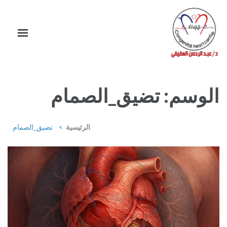
خطى
لى
لمحتوى
اضغط
Enter
استشاري ورئيس قسم قلب الأطفال وقسطرة العيوب الخلقية بمركز د / مجدي
يعقوب
الوسم:
تضيق_الصمام
الرئيسية
>
تضيق_الصمام