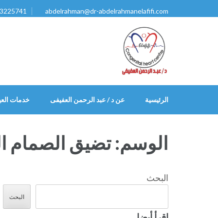
خطى
3225741
abdelrahman@dr-abdelrahmanelafifi.com
لى
لمحتوى
اضغط
Enter
الرئيسية
عن د / عبد الرحمن العفيفى
خدمات العي
الوسم:
تضيق الصمام ال
البحث
البحث
إقرأ أيضا