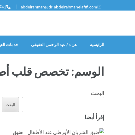
خطى
741
abdelrahman@dr-abdelrahmanelafifi.com
لى
لمحتوى
اضغط
Enter
الرئيسية
عن د / عبد الرحمن العفيفى
خدمات العي
الوسم:
تخصص قلب أط
البحث
البحث
إقرأ أيضا
ضيق