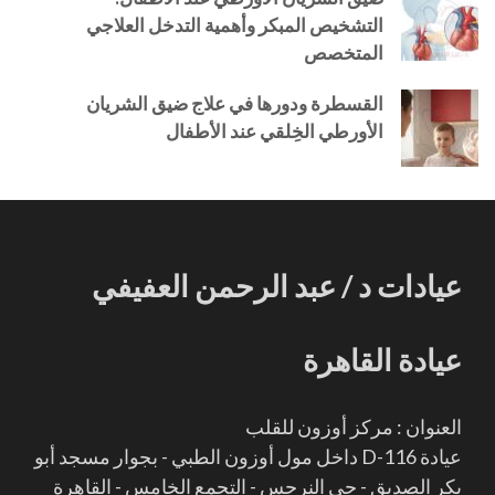
التشخيص المبكر وأهمية التدخل العلاجي
المتخصص
القسطرة ودورها في علاج ضيق الشريان
الأورطي الخِلقي عند الأطفال
عيادات د / عبد الرحمن العفيفي
عيادة القاهرة
العنوان : مركز أوزون للقلب
عيادة D-116 داخل مول أوزون الطبي - بجوار مسجد أبو
بكر الصديق - حي النرجس - التجمع الخامس - القاهرة