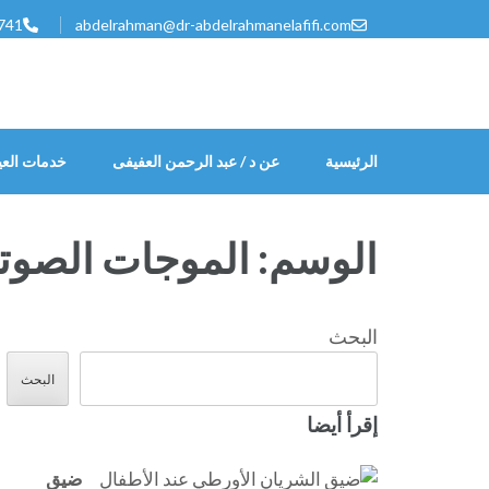
خطى
741
abdelrahman@dr-abdelrahmanelafifi.com
لى
لمحتوى
اضغط
Enter
الرئيسية
عن د / عبد الرحمن العفيفى
خدمات العي
الوسم:
الموجات الصوتي
البحث
البحث
إقرأ أيضا
ضيق