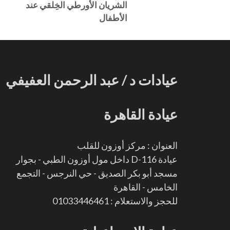
الشريان الأورطي الخِلقي عند
الأطفال
عيادات د / عبد الرحمن العفيفي
عيادة القاهرة
العنوان : مركز أوزون للقلب
عيادة D-116 داخل مول أوزون الطبي - بجوار
مسجد أبو بكر الصديق - حي النرجس - التجمع
الخامس - القاهرة
للحجز والاستعلام : 01033446461