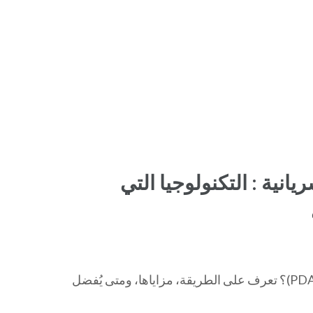
نية : التكنولوجيا التي
كيف تُستخدم قسطرة القلب في علاج الوصلة الشريانية (PDA)؟ تعرف على الطريقة، مزاياها، ومتى يُفضل