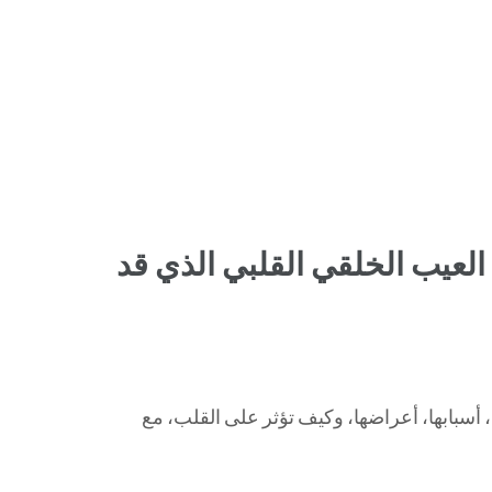
لة الشريانية المفتوحة (PDA): العيب الخلقي القلبي الذي قد
نية المفتوحة (PDA) عند الأطفال، أسبابها، أعراضها، وكيف تؤثر على القلب، مع