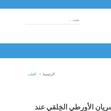
البحث
عن:
الرئيسية
>
القلب
يان الأورطي الخِلقي عند