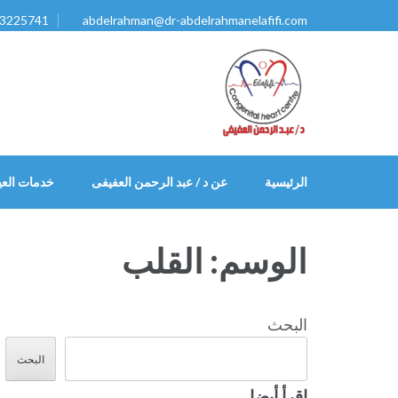
خطى
3225741
abdelrahman@dr-abdelrahmanelafifi.com
لى
لمحتوى
اضغط
Enter
الرئيسية
عن د / عبد الرحمن العفيفى
خدمات العي
الوسم:
القلب
البحث
البحث
إقرأ أيضا