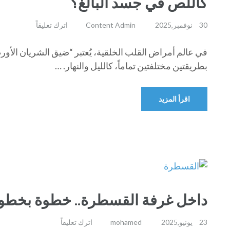
كاللص في جسد البالغ؟
30 نوفمبر,2025
Content Admin
اترك تعليقاً
في عالم أمراض القلب الخلقية، يُعتبر “ضيق الشريان الأ
بطريقتين مختلفتين تماماً، كالليل والنهار. …
اقرأ المزيد
داخل غرفة القسطرة.. خطوة بخطوة 
23 يونيو,2025
mohamed
اترك تعليقاً