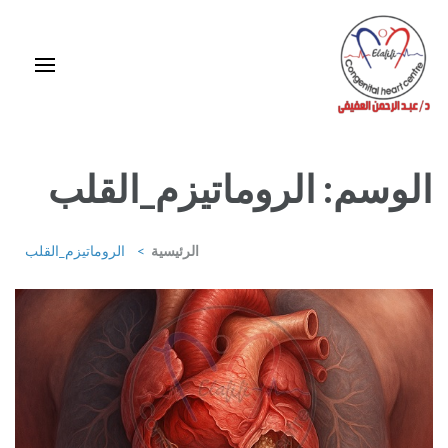
خطى
لى
لمحتوى
اضغط
Enter
استشاري ورئيس قسم قلب الأطفال وقسطرة العيوب الخلقية بمركز د / مجدي
يعقوب
الوسم:
الروماتيزم_القلب
الرئيسية
>
الروماتيزم_القلب