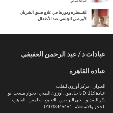
المتخصص
القسطرة ودورها في علاج ضيق الشريان
الأورطي الخِلقي عند الأطفال
عيادات د / عبد الرحمن العفيفي
عيادة القاهرة
العنوان : مركز أوزون للقلب
عيادة D-116 داخل مول أوزون الطبي - بجوار مسجد أبو
بكر الصديق - حي النرجس - التجمع الخامس - القاهرة
للحجز والاستعلام : 01033446461