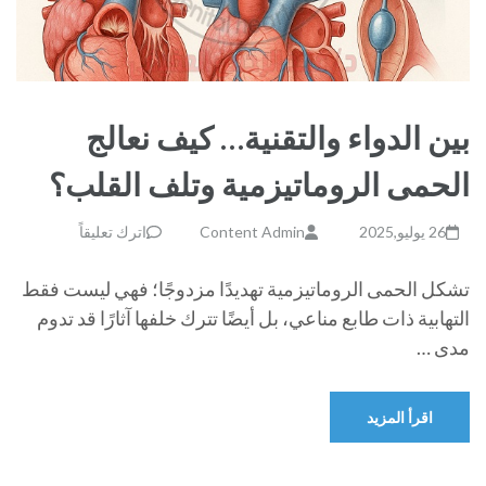
بين الدواء والتقنية… كيف نعالج
الحمى الروماتيزمية وتلف القلب؟
26 يوليو,2025
Content Admin
اترك تعليقاً
تشكل الحمى الروماتيزمية تهديدًا مزدوجًا؛ فهي ليست فقط
التهابية ذات طابع مناعي، بل أيضًا تترك خلفها آثارًا قد تدوم
مدى …
اقرأ المزيد