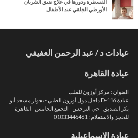
القسطرة ودورها في علاج ضيق الشريان
الأورطي الخِلقي عند الأطفال
عيادات د / عبد الرحمن العفيفي
عيادة القاهرة
العنوان : مركز أوزون للقلب
عيادة D-116 داخل مول أوزون الطبي - بجوار مسجد أبو
بكر الصديق - حي النرجس - التجمع الخامس - القاهرة
للحجز والاستعلام : 01033446461
عيادة الإسماعيلية