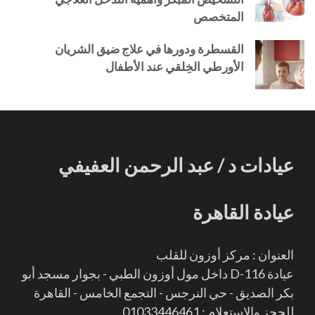
المتخصص
القسطرة ودورها في علاج ضيق الشريان
الأورطي الخِلقي عند الأطفال
عيادات د / عبد الرحمن العفيفي
عيادة القاهرة
العنوان : مركز أوزون للقلب
عيادة D-116 داخل مول أوزون الطبي - بجوار مسجد أبو
بكر الصديق - حي النرجس - التجمع الخامس - القاهرة
للحجز والاستعلام : 01033446461