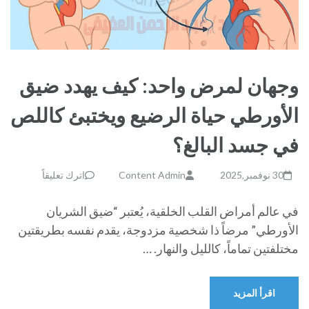
وجهان لمرض واحد: كيف يهدد ضيق
الأورطي حياة الرضيع ويختبئ كاللص
في جسد البالغ؟
30 نوفمبر,2025
Content Admin
اترك تعليقاً
في عالم أمراض القلب الخلقية، يُعتبر “ضيق الشريان
الأورطي” مرضاً ذا شخصية مزدوجة، يقدم نفسه بطريقتين
مختلفتين تماماً، كالليل والنهار. …
اقرأ المزيد