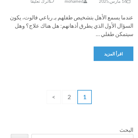
16 مارس,2025
mohamed
اترك تعليقاً
عندما يسمع الأهل بتشخيص طفلهم بـ رباعي فالوت، يكون
السؤال الأول الذي يطرق أذهانهم: هل هناك علاج؟ وهل
سيتمكن طفلي …
اقرأ المزيد
Posts
صفحة
صفحة
>
2
1
pagination
البحث