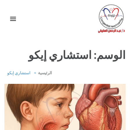
خطى
لى
لمحتوى
اضغط
Enter
استشاري ورئيس قسم قلب الأطفال وقسطرة العيوب الخلقية بمركز د / مجدي
يعقوب
الوسم:
استشاري إيكو
الرئيسية
>
استشاري إيكو