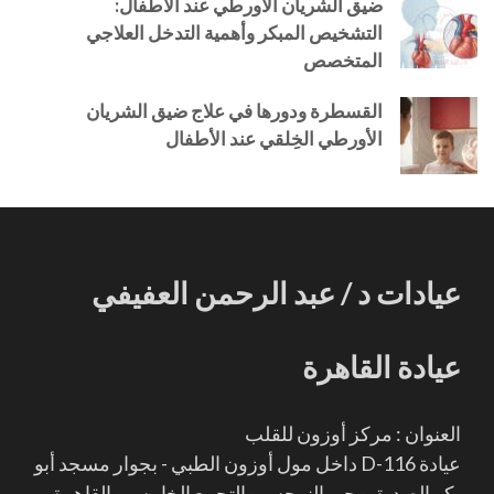
ضيق الشريان الأورطي عند الأطفال:
التشخيص المبكر وأهمية التدخل العلاجي
المتخصص
القسطرة ودورها في علاج ضيق الشريان
الأورطي الخِلقي عند الأطفال
عيادات د / عبد الرحمن العفيفي
عيادة القاهرة
العنوان : مركز أوزون للقلب
عيادة D-116 داخل مول أوزون الطبي - بجوار مسجد أبو
بكر الصديق - حي النرجس - التجمع الخامس - القاهرة