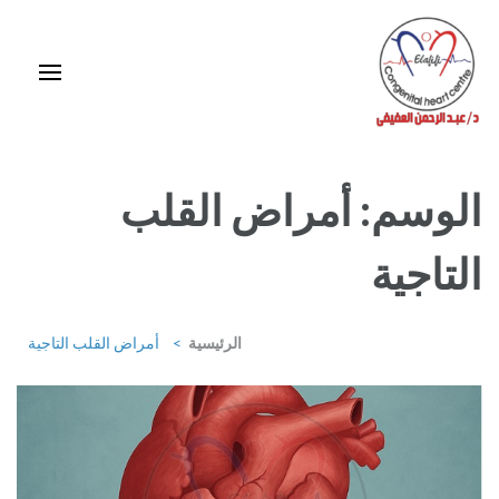
خطى
لى
لمحتوى
اضغط
Enter
استشاري ورئيس قسم قلب الأطفال وقسطرة العيوب الخلقية بمركز د / مجدي
يعقوب
الوسم:
أمراض القلب
التاجية
الرئيسية
>
أمراض القلب التاجية