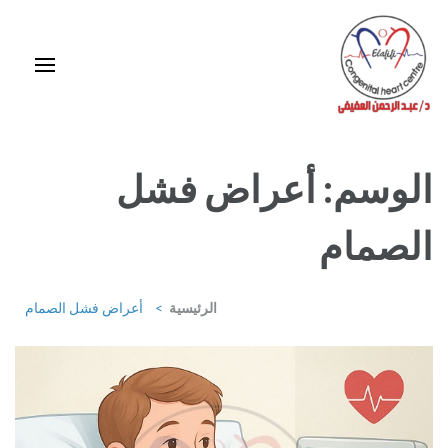
خطى
لى
لمحتوى
اضغط
Enter
استشاري ورئيس قسم قلب الأطفال وقسطرة العيوب الخلقية بمركز د / مجدي
يعقوب
الوسم:
أعراض فشل
الصمام
الرئيسية
>
أعراض فشل الصمام